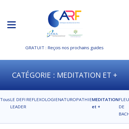
Aller
au
contenu
principal
Menu
GRATUIT : Reçois nos prochains guides
CATÉGORIE :
MEDITATION ET +
Tous
LE DEFI
REFLEXOLOGIE
NATUROPATHIE
MEDITATION
FLEU
LEADER
et +
DE
BAC