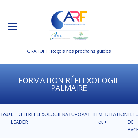
GRATUIT : Reçois nos prochains guides
FORMATION RÉFLEXOLOGIE
PALMAIRE
Tous
LE DEFI
REFLEXOLOGIE
NATUROPATHIE
MEDITATION
FLE
LEADER
et +
DE
BAC