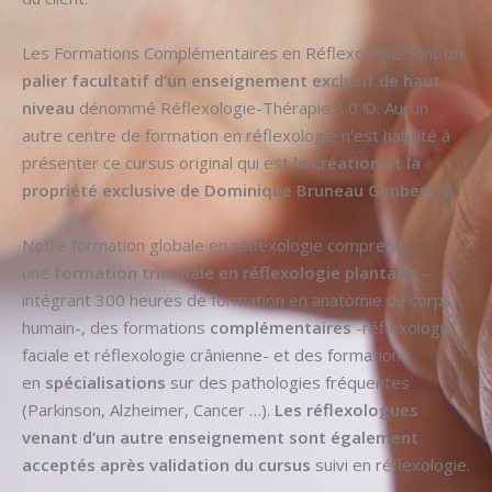
Les Formations Complémentaires en Réflexologie sont
un
palier facultatif d’un enseignement exclusif de haut
niveau
dénommé Réflexologie-Thérapie 3.0 ©. Aucun
autre centre de formation en réflexologie n’est habilité à
présenter ce cursus original qui est
la création et la
propriété exclusive de Dominique Bruneau Gimbert ©
.
Notre formation globale en réflexologie comprend
une
formation triennale en réflexologie plantaire
–
intégrant 300 heures de formation en anatomie du corps
humain-, des formations
complémentaires
-réflexologie
faciale et réflexologie crânienne- et des formations
en
spécialisations
sur des pathologies fréquentes
(Parkinson, Alzheimer, Cancer …).
Les réflexologues
venant d’un autre enseignement sont également
acceptés après validation du cursus
suivi en réflexologie.