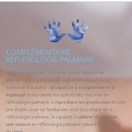
COMPLÉMENTAIRE :
RÉFLEXOLOGIE PALMAIRE
Cette formation de 56 heures a pour objectif de
permettre aux participants déjà réflexologue ou en
formation d’acquérir :
la capacité à comprendre et à
expliquer
à ses clients les spécificités d’un soin en
réflexologie palmaire, à
reproduire
l
es protocoles
de soin
pré-établis pour se familiariser avec la pratique de la
réflexologie palmaire
, la capacité à
calibrer et adapter
une séance
en réflexologie palmaire suivant les besoins
du client.