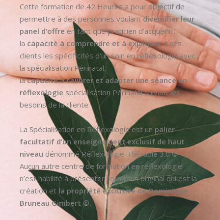
Cette formation de 42 Heures a pour objectif de
permettre à des personnes voulant
diversifier leur
panel d’offre
en tant que praticien d’acquérir :
la
capacité à comprendre et à expliquer
à ses
clients les spécificités d’un soin en réflexologie avec
la spécialisation Périnatal,
la
capacité à calibrer et adapter une séance en
réflexologie
spécialisation Périnatal suivant les
besoins de la cliente.
La Spécialisation en Réflexologie est un
palier
facultatif d’un enseignement exclusif de haut
niveau
dénommé Réflexologie-Thérapie 3.0 ©.
Aucun autre centre de formation en réflexologie
n’est habilité à présenter ce cursus original qui est la
création et
la propriété exclusive de Dominique
Bruneau Gimbert ©.