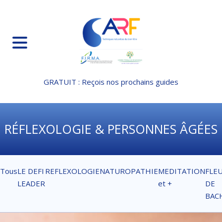
GRATUIT : Reçois nos prochains guides
RÉFLEXOLOGIE & PERSONNES ÂGÉES
Tous
LE DEFI
REFLEXOLOGIE
NATUROPATHIE
MEDITATION
FLE
LEADER
et +
DE
BAC