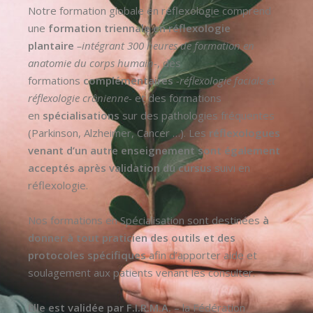
Notre formation globale en réflexologie comprend
une
formation triennale en réflexologie
plantaire
–intégrant 300 heures de formation en
anatomie du corps humain-
, des
formations
complémentaires
-réflexologie faciale et
réflexologie crânienne-
et des formations
en
spécialisations
sur des pathologies fréquentes
(Parkinson, Alzheimer, Cancer …). Les
réflexologues
venant d’un autre enseignement sont également
acceptés après validation du cursus
suivi en
réflexologie.
Nos formations en Spécialisation sont destinées
à
donner à tout praticien des outils et des
protocoles spécifiques
afin d’apporter aide et
soulagement aux patients venant les consulter.
Elle est validée par F.I.R.M.A.
– la Fédération