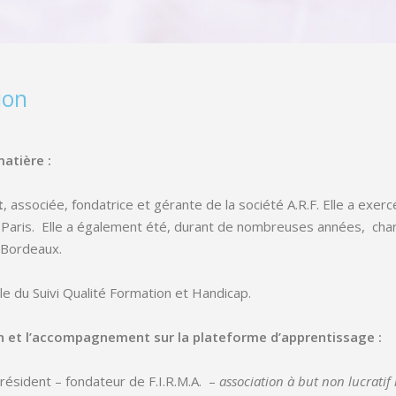
ion
matière :
t
, associée, fondatrice et gérante de la société A.R.F. Elle a exer
t Paris. Elle a également été, durant de nombreuses années, ch
e Bordeaux.
e du Suivi Qualité Formation et Handicap.
n et l’accompagnement sur la plateforme d’apprentissage :
 président – fondateur de F.I.R.M.A. –
association à but non lucratif