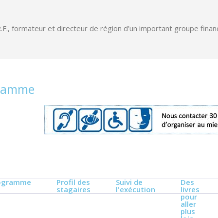
.R.F., formateur et directeur de région d’un important groupe fina
gramme
ogramme
Profil des
Suivi de
Des
stagaires
l'exécution
livres
pour
aller
plus