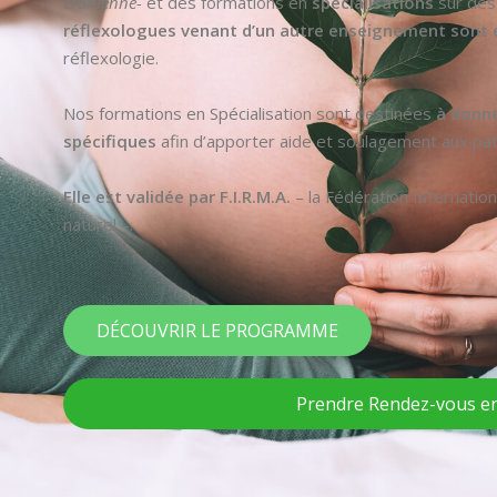
crânienne-
et des formations en
spécialisations
sur des 
réflexologues venant d’un autre enseignement sont 
réflexologie.
Nos formations en Spécialisation sont destinées
à donne
spécifiques
afin d’apporter aide et soulagement aux pati
Elle est validée par F.I.R.M.A.
– la Fédération Internatio
naturel –.
DÉCOUVRIR LE PROGRAMME
Prendre Rendez-vous en