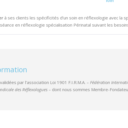
loin
er
à ses clients les spécificités d’un soin en réflexologie avec la sp
séance en réflexologie spécialisation Périnatal suivant les besoins
formation
alidées par l’association Loi 1901
F.I.R.M.A.
–
Fédération Internati
dicale des Réflexologues
– dont nous sommes Membre-Fondateu