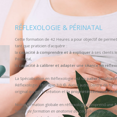
RÉFLEXOLOGIE & PÉRINATAL
Cette formation de 42 Heures a pour objectif de perme
tant que praticien d’acquérir :
la
capacité à comprendre et à expliquer
à ses clients l
Périnatal,
la
capacité à calibrer et adapter une séance en réflex
La Spécialisation en Réflexologie est un
palier facultat
Réflexologie-Thérapie 3.0 ©. Aucun autre centre de forma
original qui est la création et
la propriété exclusive de
Notre formation globale en réflexologie comprend une
f
heures de formation en anatomie du corps humain-
, des 