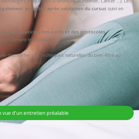
pathologies fréquentes (Parkinson, Alzheimer, Cancer …). Les
également acceptés après validation du cursus
suivi en
r à tout praticien des outils et des protocoles
ents venant les consulter.
nale des métiers et techniques naturelles du bien-être au
 vue d'un entretien préalable