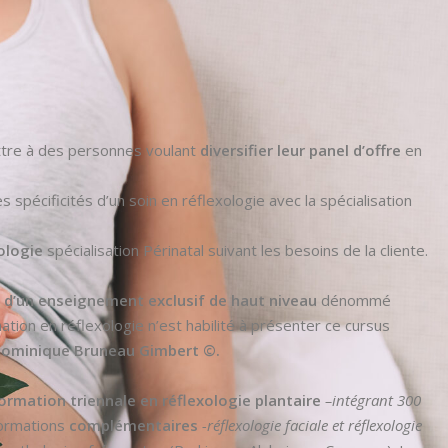
ttre à des personnes voulant
diversifier leur panel d’offre
en
es spécificités d’un soin en réflexologie avec la spécialisation
ologie
spécialisation Périnatal suivant les besoins de la cliente.
if d’un enseignement exclusif de haut niveau
dénommé
tion en réflexologie n’est habilité à présenter ce cursus
 Dominique Bruneau Gimbert ©.
ormation triennale en réflexologie plantaire
–intégrant 300
formations
complémentaires
-réflexologie faciale et réflexologie