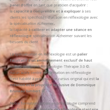
panel d’offre
en tant que praticien d’acquérir :
la
capacité à comprendre et à expliquer
à ses
clients les spécificités d’un soin en réflexologie avec
la spécialisation Alzheimer,
la capacité à
calibrer et adapter une séance en
réflexologie
spécialisation Alzheimer suivant les
besoins du client.
La Spécialisation en Réflexologie est un
palier
facultatif d’un enseignement exclusif de haut
niveau
dénommé Réflexologie-Thérapie 3.0 ©.
Aucun autre centre de formation en réflexologie
n’est habilité à présenter ce cursus original qui est
la
création et la propriété exclusive de Dominique
Bruneau Gimbert ©.
Notre formation globale en réflexologie comprend
une
formation triennale en réflexologie plantaire