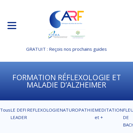
GRATUIT : Reçois nos prochains guides
FORMATION RÉFLEXOLOGIE ET
MALADIE D’ALZHEIMER
Tous
LE DEFI
REFLEXOLOGIE
NATUROPATHIE
MEDITATION
FLE
LEADER
et +
DE
BAC