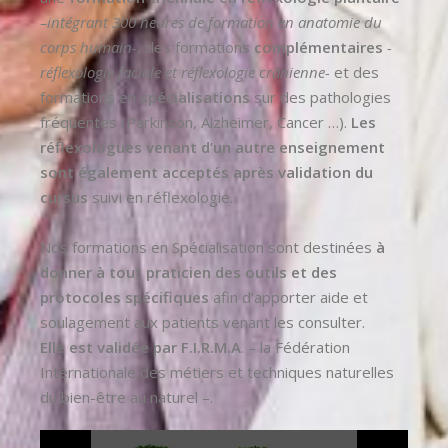
–intégrant 300 heures de formation en anatomie du
corps humain-
, des formations
complémentaires
-
réflexologie faciale et réflexologie crânienne-
et des
formations en
spécialisations
sur des pathologies
fréquentes (Parkinson, Alzheimer, Cancer …).
Les
réflexologues venant d’un autre enseignement
sont également acceptés après validation du
cursus
suivi en réflexologie.
Nos formations en Spécialisation sont destinées
à
donner à tout praticien des outils et des
protocoles spécifiques
afin d’apporter aide et
soulagement aux patients venant les consulter.
Elle est validée par F.I.R.M.A
. – la Fédération
Internationale des métiers et techniques naturelles
du bien-être au naturel –.