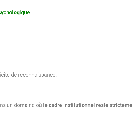
sychologique
licite de reconnaissance.
 dans un domaine où
le cadre institutionnel reste stricte