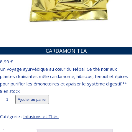
CARDAMON TEA
8,99
€
Un voyage ayurvédique au cœur du Népal. Ce thé noir aux
plantes drainantes mêle cardamome, hibiscus, fenouil et épices
pour purifier les émonctoires et apaiser le système digestif.**
8 en stock
quantité
Ajouter au panier
de
Cardamon
Catégorie :
Infusions et Thés
Tea