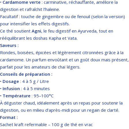
•
Cardamome verte
: carminative, réchauffante, améliore la
digestion et rafraîchit l’haleine.
Facultatif : touche de gingembre ou de fenouil (selon la version)
pour intensifier les effets digestifs.
Ce thé soutient
Agni
, le feu digestif en Ayurveda, tout en
rééquilibrant les doshas Kapha et Vata.
Saveurs :
Rondes, boisées, épicées et légèrement citronnées grâce à la
cardamome. Un parfum envoûtant et un goût doux mais présent,
parfait pour les amateurs de chaï légers.
Conseils de préparation :
•
Dosage
: 4 à 5 g / Litre
•
Infusion
: 4 à 5 minutes
•
Température
: 95–100°C
À déguster chaud, idéalement après un repas pour soutenir la
digestion, ou en milieu d’après-midi pour un regain de clarté.
Format :
Sachet kraft refermable – 100 g de thé en vrac