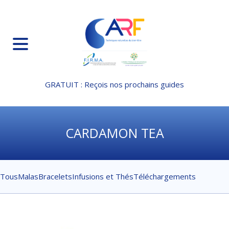
Aller
au
contenu
principal
Menu
GRATUIT : Reçois nos prochains guides
CARDAMON TEA
Tous
Malas
Bracelets
Infusions et Thés
Téléchargements