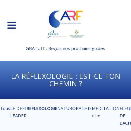
GRATUIT : Reçois nos prochains guides
LA RÉFLEXOLOGIE : EST-CE TON
CHEMIN ?
Tous
LE DEFI
REFLEXOLOGIE
NATUROPATHIE
MEDITATION
FLEU
LEADER
et +
DE
BAC